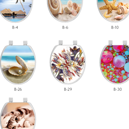
B-4
B-6
B-10
B-26
B-29
B-30