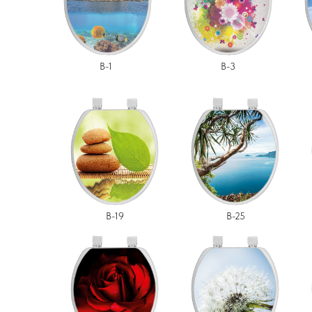
В-1
B-3
B-19
B-25