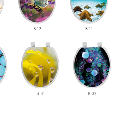
B-12
B-14
B-31
B-32