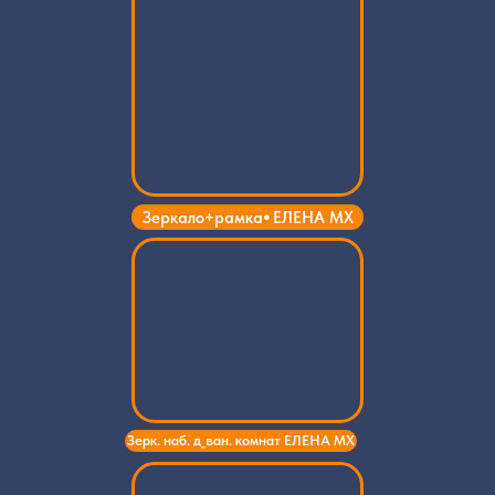
Зерк. наб. д_ван. комнат
МИЛЕНА