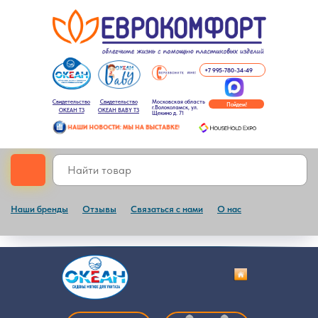
+7 995-780-34-49
Свидетельство
Свидетельство
Московская область
Пойдем!
г.Волоколамск, ул.
ОКЕАН ТЗ
ОКЕАН BABY ТЗ
Щекино д. 71
НАШИ НОВОСТИ: МЫ НА ВЫСТАВКЕ!
Наши бренды
Отзывы
Связаться с нами
О нас