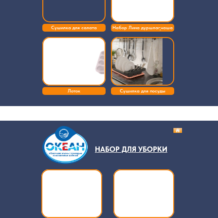
Сушилка для салата
Набор Лина дуршлаг_чаша
Лоток
Сушилка для посуды
НАБОР ДЛЯ УБОРКИ