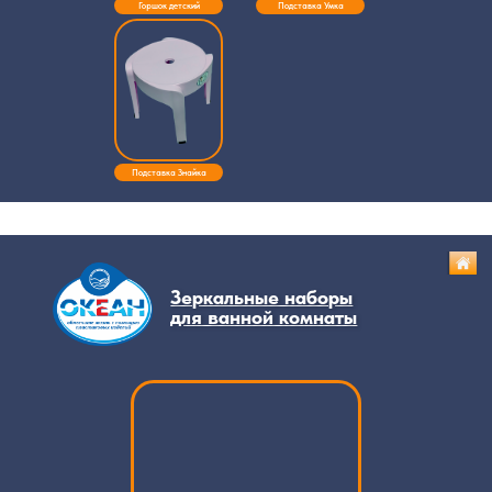
Горшок детский
Подставка Умка
Зеркало+рамка⦁ ЕЛЕНА МХ
Подставка Знайка
Зерк. наб. д_ван. комнат ЕЛЕНА МХ
Зерк. наб. д_ван. комнат АЛИСА