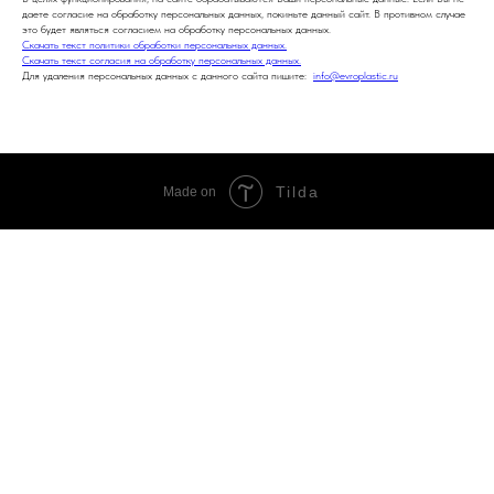
даете согласие на обработку персональных данных, покиньте данный сайт. В противном случае
это будет являться согласием на обработку персональных данных.
Скачать текст политики обработки персональных данных.
Скачать текст согласия на обработку персональных данных.
Для удаления персональных данных с данного сайта пишите:
info@evroplastic.ru
Tilda
Made on