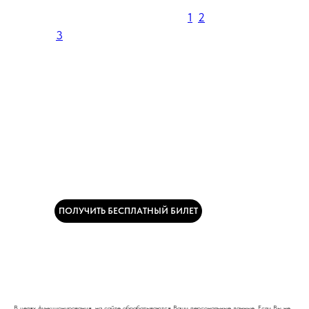
Информация о выставке [
1
,
2
,
3
]Детали
Выставка:
HouseHold Expo 2026
Дата проведения:
08 – 10 сентября 2026 г.
Место проведения:
МВЦ «Крокус Экспо», г. Москва
Расположение стенда:
Павильон 2 / Зал 10 / 3 этаж
ПОЛУЧИТЬ БЕСПЛАТНЫЙ БИЛЕТ
В целях функционирования, на сайте обрабатываются Ваши персональные данные. Если Вы не